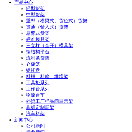
产品中心
轻型货架
中型货架
重型（横梁式、货位式）货架
贯通（驶入式）货架
悬臂式货架
标准模具架
三立柱（全开）模具架
钢结构平台
流利条货架
仓储笼
钢托盘
料框、料箱、堆垛架
工具柜系列
工作台系列
物流台车
外贸工厂样品间展示架
非标定制展架
汽车料架
新闻中心
公司新闻