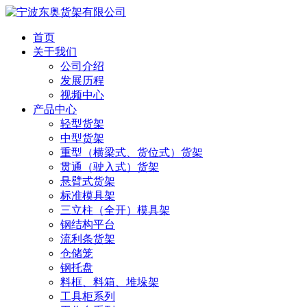
首页
关于我们
公司介绍
发展历程
视频中心
产品中心
轻型货架
中型货架
重型（横梁式、货位式）货架
贯通（驶入式）货架
悬臂式货架
标准模具架
三立柱（全开）模具架
钢结构平台
流利条货架
仓储笼
钢托盘
料框、料箱、堆垛架
工具柜系列