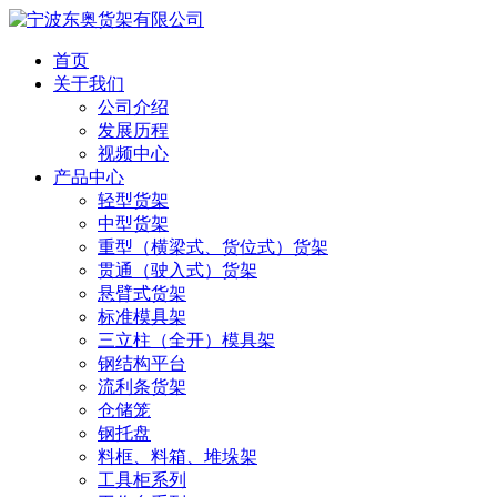
首页
关于我们
公司介绍
发展历程
视频中心
产品中心
轻型货架
中型货架
重型（横梁式、货位式）货架
贯通（驶入式）货架
悬臂式货架
标准模具架
三立柱（全开）模具架
钢结构平台
流利条货架
仓储笼
钢托盘
料框、料箱、堆垛架
工具柜系列