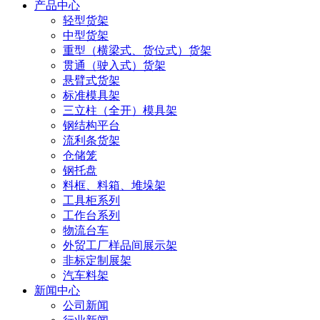
产品中心
轻型货架
中型货架
重型（横梁式、货位式）货架
贯通（驶入式）货架
悬臂式货架
标准模具架
三立柱（全开）模具架
钢结构平台
流利条货架
仓储笼
钢托盘
料框、料箱、堆垛架
工具柜系列
工作台系列
物流台车
外贸工厂样品间展示架
非标定制展架
汽车料架
新闻中心
公司新闻